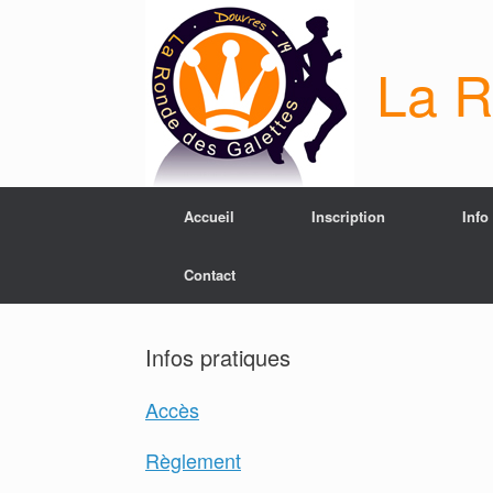
Skip
to
content
La R
Accueil
Inscription
Info
Contact
Infos pratiques
Accès
Règlement