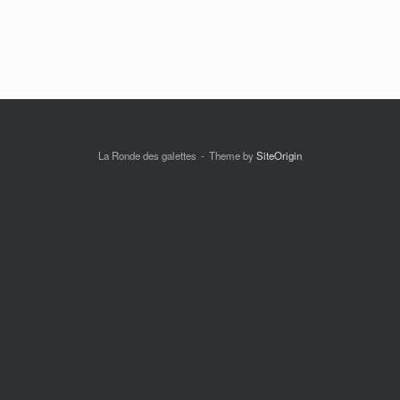
La Ronde des galettes
Theme by
SiteOrigin